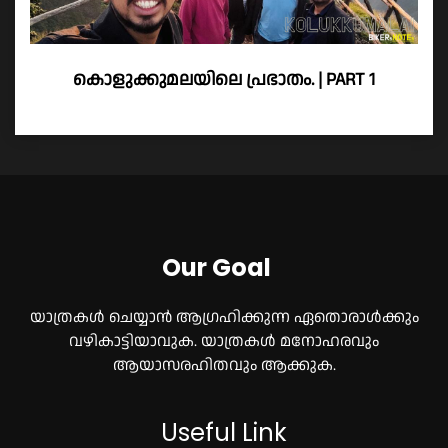
കൊളുക്കുമലയിലെ പ്രഭാതം. | PART 1
Our Goal
യാത്രകൾ ചെയ്യാൻ ആഗ്രഹിക്കുന്ന ഏതൊരാൾക്കും
വഴികാട്ടിയാവുക. യാത്രകൾ മനോഹരവും
ആയാസരഹിതവും ആക്കുക.
Useful Link